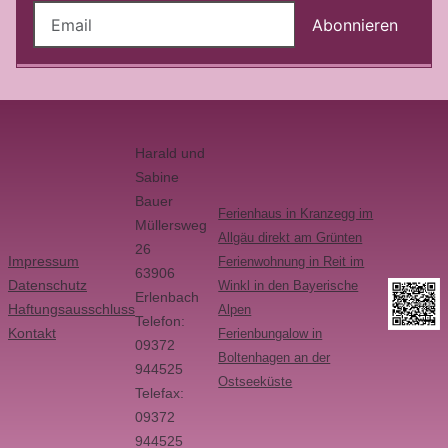
Abonnieren
Harald und
Sabine
Bauer
Ferienhaus in Kranzegg im
Müllersweg
Allgäu direkt am Grünten
26
Impressum
Ferienwohnung in Reit im
63906
Datenschutz
Winkl in den Bayerische
Erlenbach
Haftungsausschluss
Alpen
Telefon:
Kontakt
Ferienbungalow in
09372
Boltenhagen an der
944525
Ostseeküste
Telefax:
09372
944525