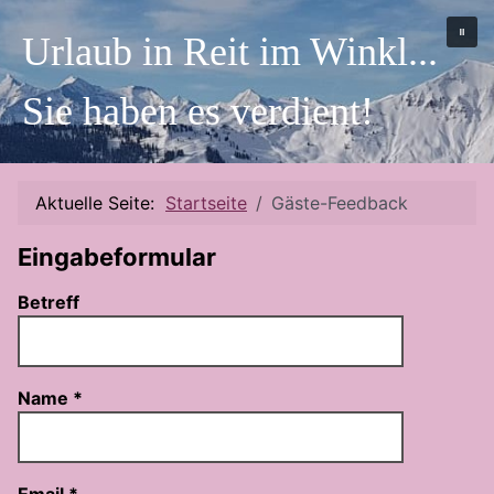
Urlaub in Reit im Winkl...
Sie haben es verdient!
Aktuelle Seite:
Startseite
Gäste-Feedback
Eingabeformular
Betreff
Name
*