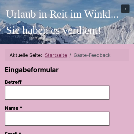
Urlaub in Reit im Winkl...
Sie haben es verdient!
Aktuelle Seite:
Startseite
Gäste-Feedback
Eingabeformular
Betreff
Name
*