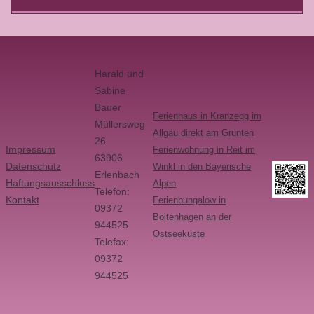
Harald und
Sabine
Bauer
Ferienhaus in Kranzegg im
Müllersweg
Allgäu direkt am Grünten
26
Impressum
Ferienwohnung in Reit im
63906
Datenschutz
Winkl in den Bayerische
Erlenbach
Haftungsausschluss
Alpen
Telefon:
Kontakt
Ferienbungalow in
09372
Boltenhagen an der
944525
Ostseeküste
Telefax:
09372
944525