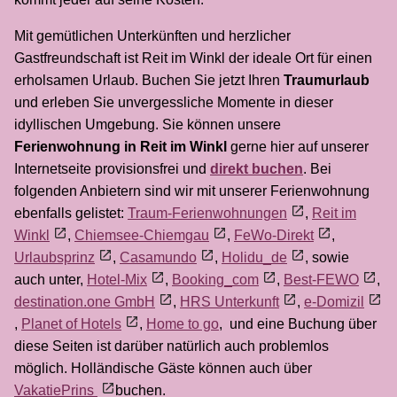
Mit gemütlichen Unterkünften und herzlicher
Gastfreundschaft ist Reit im Winkl der ideale Ort für einen
erholsamen Urlaub. Buchen Sie jetzt Ihren
Traumurlaub
und erleben Sie unvergessliche Momente in dieser
idyllischen Umgebung. Sie können unsere
Ferienwohnung in Reit im Winkl
gerne hier auf unserer
Internetseite provisionsfrei und
direkt buchen
. Bei
folgenden Anbietern sind wir mit unserer Ferienwohnung
ebenfalls gelistet:
Traum-Ferienwohnungen
,
Reit im
Winkl
,
Chiemsee-Chiemgau
,
FeWo-Direkt
,
Urlaubsprinz
,
Casamundo
,
Holidu_de
, sowie
auch unter,
Hotel-Mix
,
Booking_com
,
Best-FEWO
,
destination.one GmbH
,
HRS Unterkunft
,
e-Domizil
,
Planet of Hotels
,
Home to go
,
und
eine Buchung über
diese Seiten ist darüber natürlich auch problemlos
möglich. Holländische Gäste können auch über
VakatiePrins
buchen.