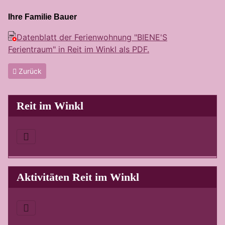
Ihre Familie Bauer
Datenblatt der Ferienwohnung "BIENE'S
Ferientraum" in Reit im Winkl als PDF.
Vorheriger Beitrag: Ferienwohnung Reit im Winkl - Guter Service f
Zurück
Reit im Winkl
Aktivitäten Reit im Winkl