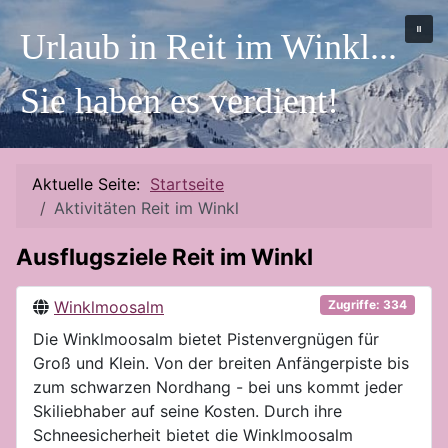
Urlaub in Reit im Winkl...
Sie haben es verdient!
Aktuelle Seite:
Startseite
Aktivitäten Reit im Winkl
Ausflugsziele Reit im Winkl
Winklmoosalm
Zugriffe: 334
Die Winklmoosalm bietet Pistenvergnügen für
Groß und Klein. Von der breiten Anfängerpiste bis
zum schwarzen Nordhang - bei uns kommt jeder
Skiliebhaber auf seine Kosten. Durch ihre
Schneesicherheit bietet die Winklmoosalm