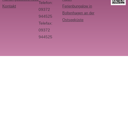
Telefon:
Kontakt
Ferienbungalow in
09372
Boltenhagen an der
944525
Ostseeküste
Telefax:
09372
944525