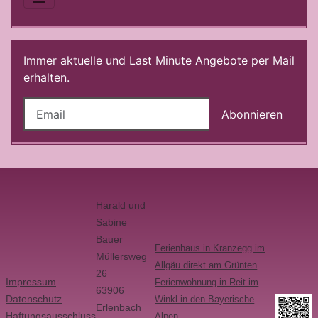
Immer aktuelle und Last Minute Angebote per Mail
erhalten.
Abonnieren
Harald und
Sabine
Bauer
Ferienhaus in Kranzegg im
Müllersweg
Allgäu direkt am Grünten
26
Impressum
Ferienwohnung in Reit im
63906
Datenschutz
Winkl in den Bayerische
Erlenbach
Haftungsausschluss
Alpen