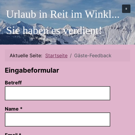
Urlaub in Reit im Winkl...
Sie haben es verdient!
Aktuelle Seite:
Startseite
Gäste-Feedback
Eingabeformular
Betreff
Name
*